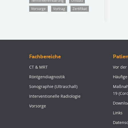
Terminvereinbarung
Umbau
Vorsorge
Vortrag
Zertifikat
Fachbereiche
Patie
CT & MRT
Vor der
Röntgendiagnostik
Häufige
Sonographie (Ultraschall)
Maßnah
19 (Cor
Interventionelle Radiologie
Downlo
Vorsorge
Links
Datensc