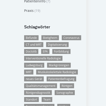
Patienteninfo
(7)
Praxis
(19)
Schlagwörter
Befunde
Bietigheim
Coronavirus
CT und MRT
Digitalisierung
Doctolib
EPA
Fortbildung
Interventionelle Radiologie
Ludwigsburg
Markgröningen
MRT
Muskuloskelettale Radiologie
neues Gerät
Patientenbefragung
Qualitätsmanagement
Röntgen
Röntgendiagnostik
Sonographie
Standort
Team