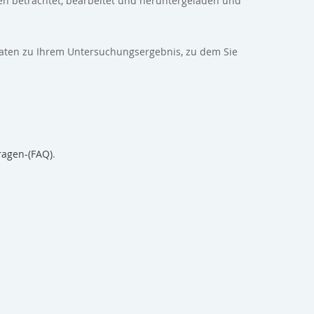
en betrachtet, bearbeitet und heruntergeladen und
daten zu Ihrem Untersuchungsergebnis, zu dem Sie
ragen-(FAQ)
.