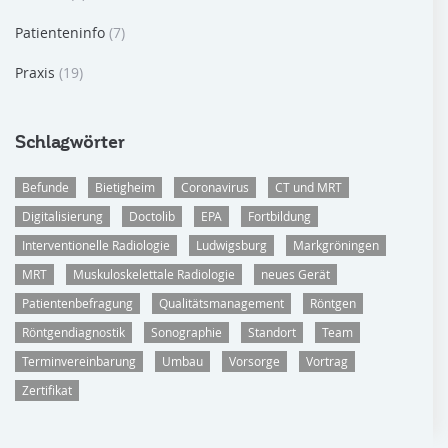
Patienteninfo
(7)
Praxis
(19)
Schlagwörter
Befunde
Bietigheim
Coronavirus
CT und MRT
Digitalisierung
Doctolib
EPA
Fortbildung
Interventionelle Radiologie
Ludwigsburg
Markgröningen
MRT
Muskuloskelettale Radiologie
neues Gerät
Patientenbefragung
Qualitätsmanagement
Röntgen
Röntgendiagnostik
Sonographie
Standort
Team
Terminvereinbarung
Umbau
Vorsorge
Vortrag
Zertifikat