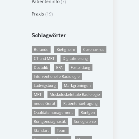
Patienteninfo
(7)
Praxis
(19)
Schlagwörter
Befunde
Bietigheim
Coronavirus
CT und MRT
Digitalisierung
Doctolib
EPA
Fortbildung
Interventionelle Radiologie
Ludwigsburg
Markgröningen
MRT
Muskuloskelettale Radiologie
neues Gerät
Patientenbefragung
Qualitätsmanagement
Röntgen
Röntgendiagnostik
Sonographie
Standort
Team