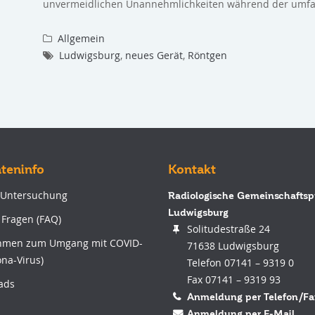
unvermeidlichen Unannehmlichkeiten während der um
Allgemein
Ludwigsburg
,
neues Gerät
,
Röntgen
nteninfo
Kontakt
 Untersuchung
Radiologische Gemeinschaftsp
Ludwigsburg
 Fragen (FAQ)
Solitudestraße 24
men zum Umgang mit COVID-
71638 Ludwigsburg
ona-Virus)
Telefon 07141 – 9319 0
Fax 07141 – 9319 93
ads
Anmeldung per Telefon/Fa
Anmeldung per E-Mail