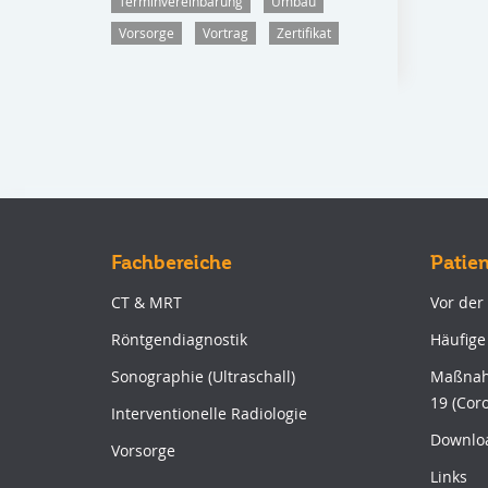
Terminvereinbarung
Umbau
Vorsorge
Vortrag
Zertifikat
Fachbereiche
Patie
CT & MRT
Vor der
Röntgendiagnostik
Häufige
Sonographie (Ultraschall)
Maßnah
19 (Cor
Interventionelle Radiologie
Downlo
Vorsorge
Links